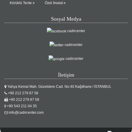
Körüklü Tente
Özel İmalat
Sosyal Medya
cadircenter
cadircenter
cadircenter
İletişim
Yahya Kemal Mah. Güzeldere Cad. No:40 Kağıthane / İSTANBUL
+90 212 279 87 58
+90 212 279 87 58
+90 543 211 04 35
info@cadircenter.com