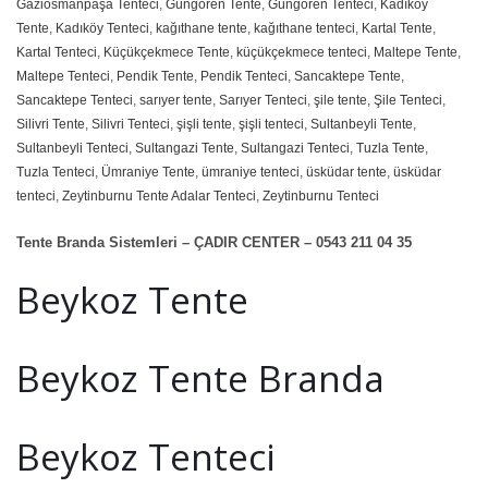
Gaziosmanpaşa Tenteci
,
Güngören Tente
,
Güngören Tenteci
,
Kadıköy
Tente
,
Kadıköy Tenteci
,
kağıthane tente
,
kağıthane tenteci
,
Kartal Tente
,
Kartal Tenteci
,
Küçükçekmece Tente
,
küçükçekmece tenteci
,
Maltepe Tente
,
Maltepe Tenteci
,
Pendik Tente
,
Pendik Tenteci
,
Sancaktepe Tente
,
Sancaktepe Tenteci
,
sarıyer tente
,
Sarıyer Tenteci
,
şile tente
,
Şile Tenteci
,
Silivri Tente
,
Silivri Tenteci
,
şişli tente
,
şişli tenteci
,
Sultanbeyli Tente
,
Sultanbeyli Tenteci
,
Sultangazi Tente
,
Sultangazi Tenteci
,
Tuzla Tente
,
Tuzla Tenteci
,
Ümraniye Tente
,
ümraniye tenteci
,
üsküdar tente
,
üsküdar
tenteci
,
Zeytinburnu Tente Adalar Tenteci
,
Zeytinburnu Tenteci
Tente Branda Sistemleri – ÇADIR CENTER – 0543 211 04 35
Beykoz Tente
Beykoz Tente Branda
Beykoz Tenteci