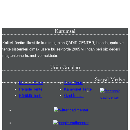
Kurumsal
Kaliteli üretim ilkesi ile kurulmuş olan ÇADIR CENTER; branda, çadır ve
tente sistemleri olmak üzere bu sektörde 2005 yılından beri siz değerli
müşterilerine hizmet vermektedir.
Ürün Grupları
Sosyal Medya
Mafsallı Tente
Sabit Tente
Pergole Tente
Kamyonet Tente
Körüklü Tente
Özel İmalat
cadircenter
cadircenter
cadircenter