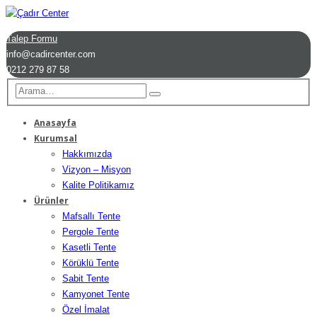
Talep Formu
info@cadircenter.com
0212 279 87 58
Anasayfa
Kurumsal
Hakkımızda
Vizyon – Misyon
Kalite Politikamız
Ürünler
Mafsallı Tente
Pergole Tente
Kasetli Tente
Körüklü Tente
Sabit Tente
Kamyonet Tente
Özel İmalat