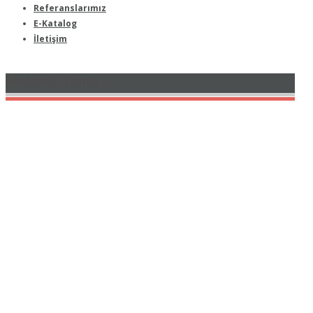
Referanslarımız
E-Katalog
İletişim
Mafsallı Tente