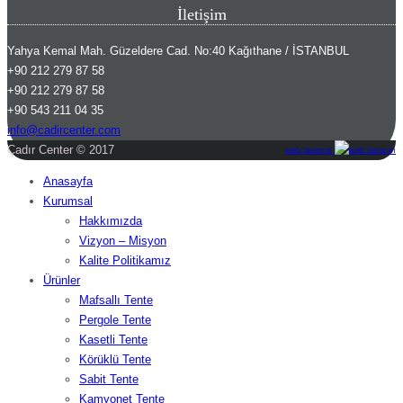
İletişim
Yahya Kemal Mah. Güzeldere Cad. No:40 Kağıthane / İSTANBUL
+90 212 279 87 58
+90 212 279 87 58
+90 543 211 04 35
info@cadircenter.com
Çadır Center © 2017
web tasarım
Anasayfa
Kurumsal
Hakkımızda
Vizyon – Misyon
Kalite Politikamız
Ürünler
Mafsallı Tente
Pergole Tente
Kasetli Tente
Körüklü Tente
Sabit Tente
Kamyonet Tente